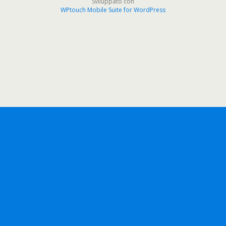
Sviluppato con
WPtouch Mobile Suite for WordPress