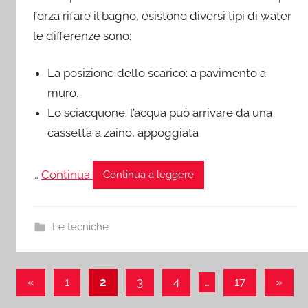
forza rifare il bagno, esistono diversi tipi di water
le differenze sono:
La posizione dello scarico: a pavimento a
muro.
Lo sciacquone: l’acqua può arrivare da una
cassetta a zaino, appoggiata
…
Continua
Continua a leggere
Le tecniche
Paginazione
Articolo
Artico
«
1
2
3
4
…
17
»
precedente
succe
degli