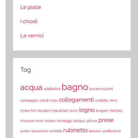
Le pialle
I chiodi
Le vernici
Tag
bagno
acqua
adattatore
bucare
bulloni
collegamenti
campeggio
chiodi
colla
contatto
ferro
legno
forare
fori
incollare
industriale
lavori
levigare
martello
prese
misurare
mola
molare
montaggi
obliquo
pittura
rubinetto
punte
riparazione
rondelle
sbavare
sostituzione