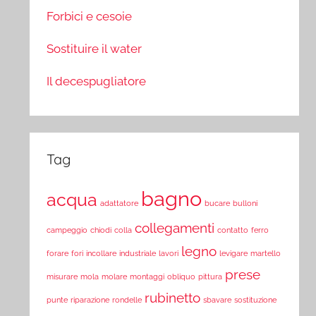
Forbici e cesoie
Sostituire il water
Il decespugliatore
Tag
bagno
acqua
adattatore
bucare
bulloni
collegamenti
campeggio
chiodi
colla
contatto
ferro
legno
forare
fori
incollare
industriale
lavori
levigare
martello
prese
misurare
mola
molare
montaggi
obliquo
pittura
rubinetto
punte
riparazione
rondelle
sbavare
sostituzione