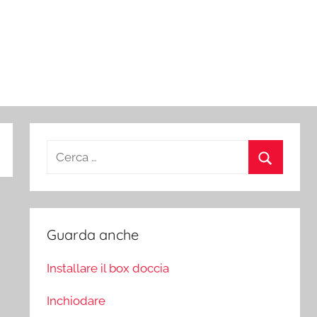
Ricerca
per:
Cerca
Guarda anche
Installare il box doccia
Inchiodare