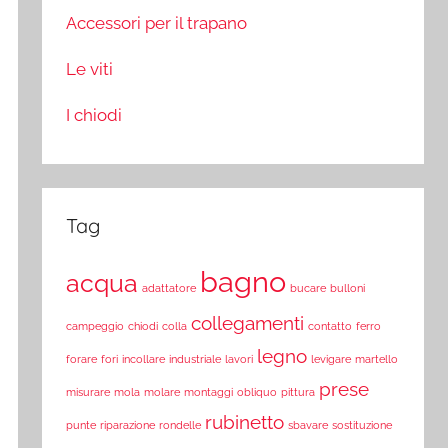
Accessori per il trapano
Le viti
I chiodi
Tag
bagno
acqua
adattatore
bucare
bulloni
collegamenti
campeggio
chiodi
colla
contatto
ferro
legno
forare
fori
incollare
industriale
lavori
levigare
martello
prese
misurare
mola
molare
montaggi
obliquo
pittura
rubinetto
punte
riparazione
rondelle
sbavare
sostituzione