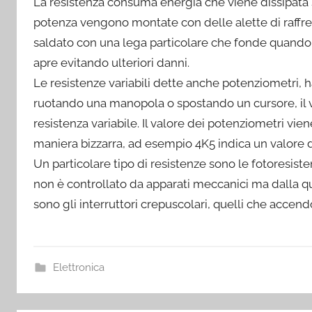
La resistenza consuma energia che viene dissipata s
potenza vengono montate con delle alette di raffr
saldato con una lega particolare che fonde quando la
apre evitando ulteriori danni.
Le resistenze variabili dette anche potenziometri, 
ruotando una manopola o spostando un cursore, il 
resistenza variabile. Il valore dei potenziometri vi
maniera bizzarra, ad esempio 4K5 indica un valore 
Un particolare tipo di resistenze sono le fotoresistenze
non è controllato da apparati meccanici ma dalla qua
sono gli interruttori crepuscolari, quelli che accendo
Elettronica