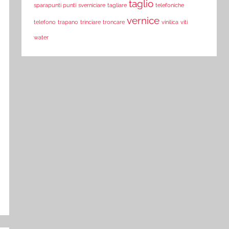
taglio
sparapunti punti
sverniciare
tagliare
telefoniche
vernice
telefono
trapano
trinciare
troncare
vinilica
viti
water