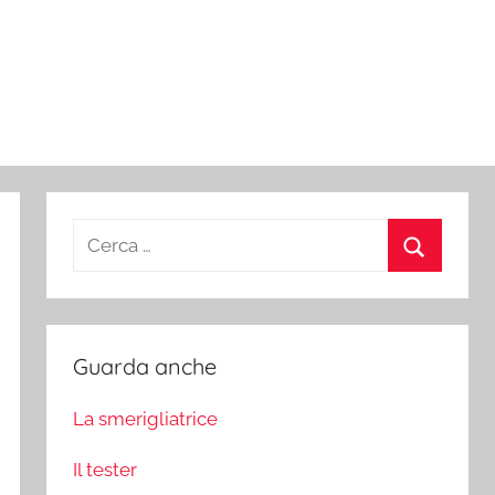
Ricerca
per:
Cerca
Guarda anche
La smerigliatrice
Il tester