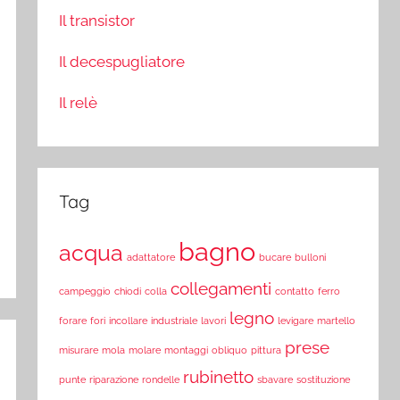
Il transistor
Il decespugliatore
Il relè
Tag
bagno
acqua
adattatore
bucare
bulloni
collegamenti
campeggio
chiodi
colla
contatto
ferro
legno
forare
fori
incollare
industriale
lavori
levigare
martello
prese
misurare
mola
molare
montaggi
obliquo
pittura
rubinetto
punte
riparazione
rondelle
sbavare
sostituzione