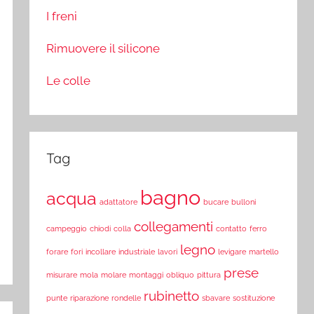
I freni
Rimuovere il silicone
Le colle
Tag
bagno
acqua
adattatore
bucare
bulloni
collegamenti
campeggio
chiodi
colla
contatto
ferro
legno
forare
fori
incollare
industriale
lavori
levigare
martello
prese
misurare
mola
molare
montaggi
obliquo
pittura
rubinetto
punte
riparazione
rondelle
sbavare
sostituzione