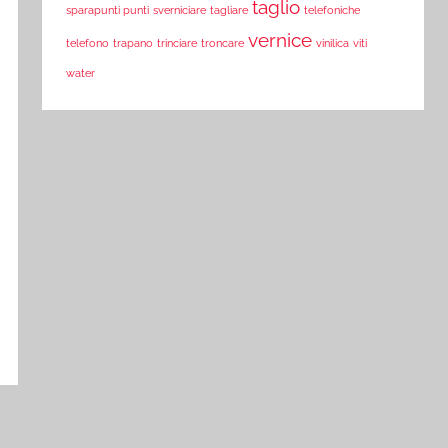
taglio
sparapunti punti
sverniciare
tagliare
telefoniche
vernice
telefono
trapano
trinciare
troncare
vinilica
viti
water