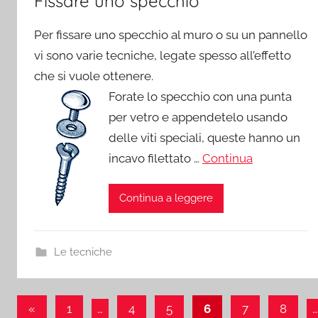
Fissare uno specchio
Per fissare uno specchio al muro o su un pannello
vi sono varie tecniche, legate spesso all’effetto
che si vuole ottenere.
Forate lo specchio con una punta
per vetro e appendetelo usando
delle viti speciali, queste hanno un
incavo filettato …
Continua
Continua a leggere
Le tecniche
Paginazione
Articolo
«
1
…
4
5
6
7
8
…