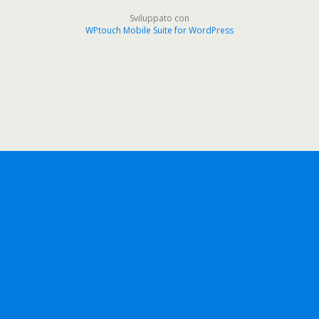
Sviluppato con
WPtouch Mobile Suite for WordPress